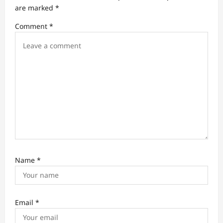
a
are marked
*
t
Comment
*
i
o
n
Name
*
Email
*