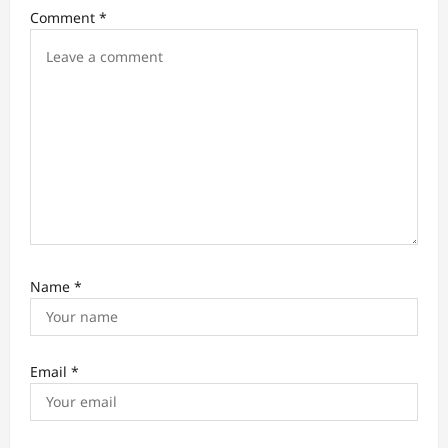
t
Comment
*
i
o
n
Name
*
Email
*