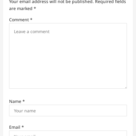
Your email address will not be published.
Required fields
t
are marked
*
i
Comment
*
o
n
Name
*
Email
*