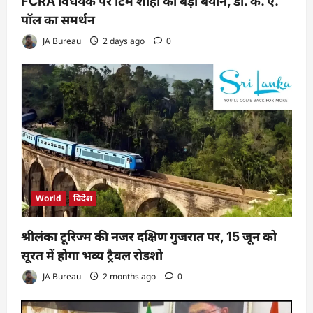
FCRA विधेयक पर टिम शीही का बड़ा बयान, डॉ. के. ए.
पॉल का समर्थन
JA Bureau
2 days ago
0
World
विदेश
श्रीलंका टूरिज्म की नजर दक्षिण गुजरात पर, 15 जून को
सूरत में होगा भव्य ट्रैवल रोडशो
JA Bureau
2 months ago
0