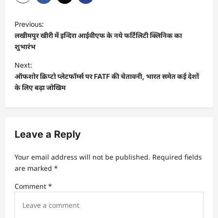
P
Previous:
o
लखीमपुर खीरी में इन्दिरा आईवीएफ के नये फर्टिलिटी क्लिनिक का
s
शुभारंभ
t
Next:
ऑफशोर क्रिप्टो प्लेटफॉर्म्स पर FATF की चेतावनी, भारत समेत कई देशों
n
के लिए बढ़ा जोखिम
a
v
i
Leave a Reply
g
a
Your email address will not be published.
Required fields
t
are marked
*
i
Comment
*
o
n