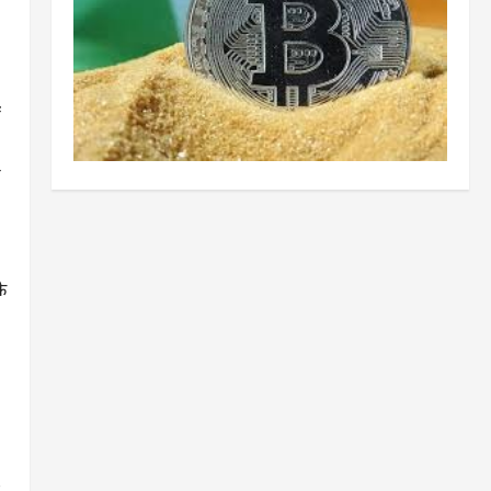
ं
र
के