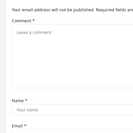
a
Your email address will not be published.
Required fields a
v
Comment
*
i
g
a
t
i
o
n
Name
*
Email
*