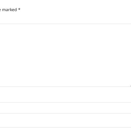
re marked
*