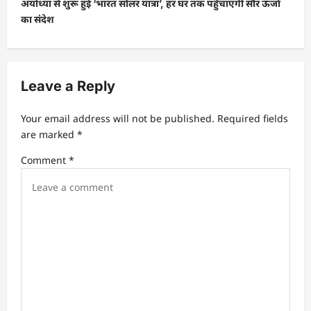
t
अयोध्या से शुरू हुई ‘भारत सोलर यात्रा’, हर घर तक पहुँचाएगी सौर ऊर्जा
का संदेश
n
a
v
Leave a Reply
i
g
Your email address will not be published.
Required fields
a
are marked
*
t
Comment
*
i
o
n