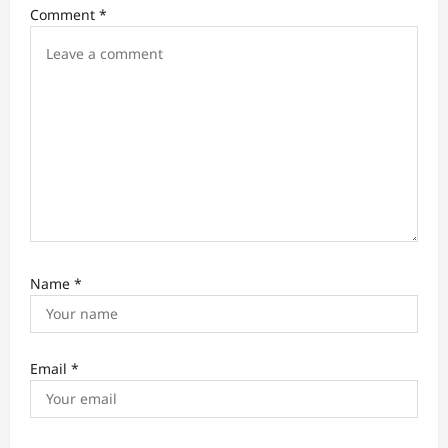
t
Comment
*
i
o
n
Name
*
Email
*