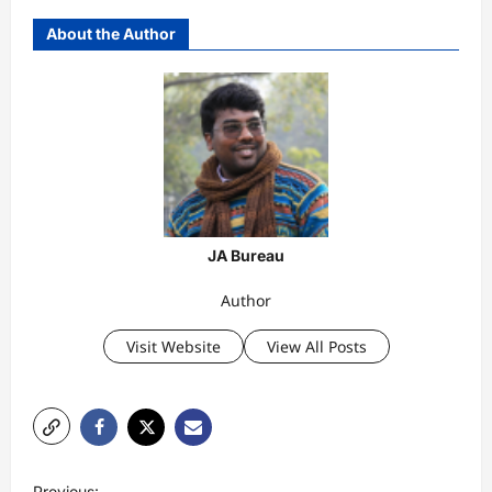
About the Author
JA Bureau
Author
Visit Website
View All Posts
P
Previous: