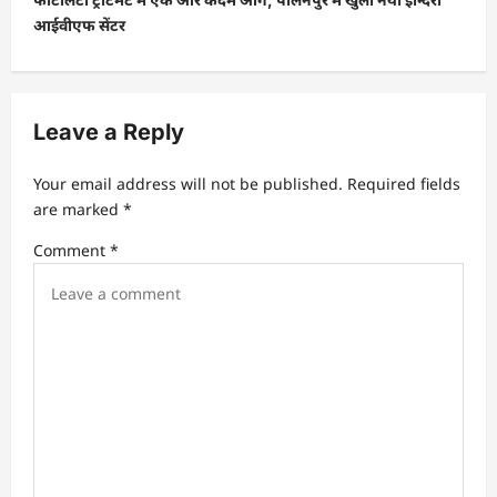
n
आईवीएफ सेंटर
a
v
i
Leave a Reply
g
a
Your email address will not be published.
Required fields
t
are marked
*
i
Comment
*
o
n