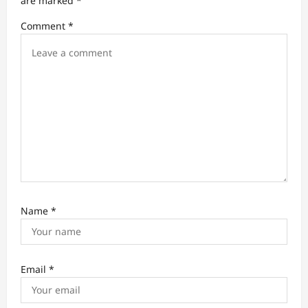
t
are marked
*
i
Comment
*
o
n
Name
*
Email
*