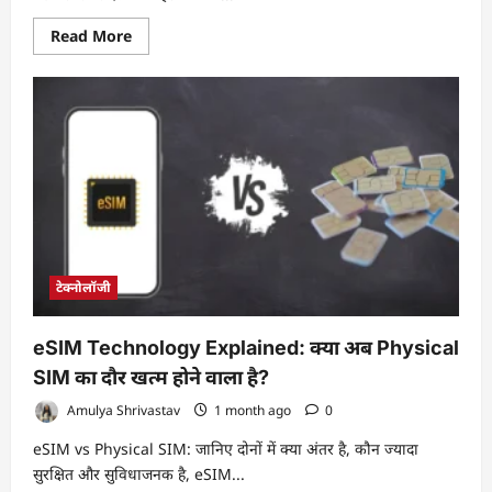
Read
Read More
more
about
भारत
में
इलेक्ट्रिक
मोबिलिटी
को
नई
उड़ान,
ओलेक्ट्रा
ने
4,000
ई-
बसों
के
साथ
टेक्नोलॉजी
बनाया
ऐतिहासिक
रिकॉर्ड
eSIM Technology Explained: क्या अब Physical
SIM का दौर खत्म होने वाला है?
Amulya Shrivastav
1 month ago
0
eSIM vs Physical SIM: जानिए दोनों में क्या अंतर है, कौन ज्यादा
सुरक्षित और सुविधाजनक है, eSIM...