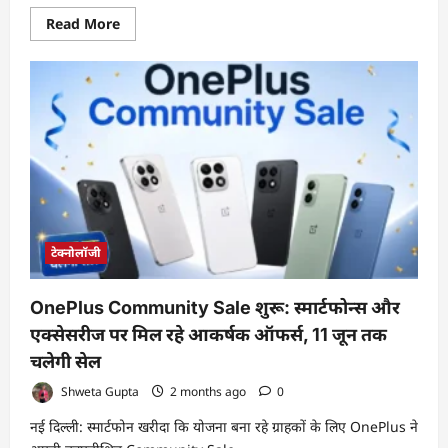
Read
Read More
more
about
WiFi
की
स्पीड
अचानक
क्यों
हो
जाती
है
स्लो?
जानिए
कारण
और
आसान
समाधान
टेक्नोलॉजी
OnePlus Community Sale शुरू: स्मार्टफोन्स और
एक्सेसरीज पर मिल रहे आकर्षक ऑफर्स, 11 जून तक
चलेगी सेल
Shweta Gupta
2 months ago
0
नई दिल्ली: स्मार्टफोन खरीदा कि योजना बना रहे ग्राहकों के लिए OnePlus ने