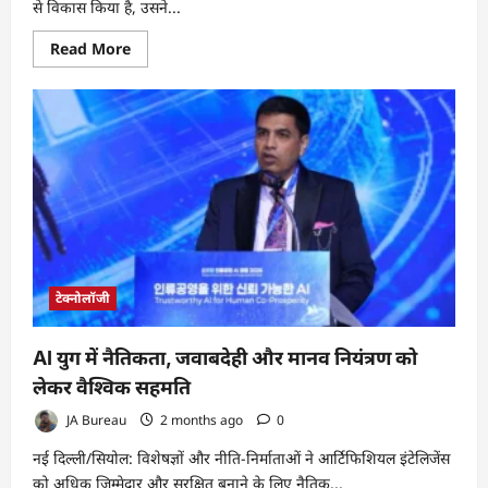
से विकास किया है, उसने...
Read
Read More
more
about
Best
Laptops
for
Creators
2026:
कौन
सा
लैपटॉप
है
Content
Creation
का
असली
पावरहाउस?
टेक्नोलॉजी
जानिए
2026
के
टॉप
AI युग में नैतिकता, जवाबदेही और मानव नियंत्रण को
5
मॉडल
लेकर वैश्विक सहमति
JA Bureau
2 months ago
0
नई दिल्ली/सियोल: विशेषज्ञों और नीति-निर्माताओं ने आर्टिफिशियल इंटेलिजेंस
को अधिक जिम्मेदार और सुरक्षित बनाने के लिए नैतिक...