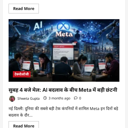
Read
Read More
more
about
Split
AC
vs
Tower
Air
Cooler:
स्वास्थ्य
और
एयर
क्वालिटी
के
लिहाज
से
कौन
टेक्नोलॉजी
बेहतर?
सुबह 4 बजे मेल: AI बदलाव के बीच Meta में बड़ी छंटनी
Shweta Gupta
3 months ago
0
नई दिल्ली: दुनिया की सबसे बड़ी टेक कंपनियों में शामिल Meta इन दिनों बड़े
बदलाव के दौर...
Read
Read More