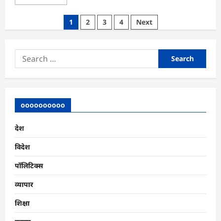
more
about
सुबह
Posts
1
2
3
4
Next
4
बजे
pagination
मेल:
AI
बदलाव
Search
के
बीच
for:
Meta
में
बड़ी
छंटनी
oooooooooo
देश
विदेश
पॉलिटिक्स
व्यापार
शिक्षा