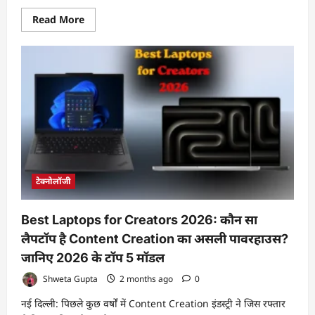
Read
Read More
more
about
आग
और
विद्युत
दुर्घटनाओं
की
रोकथाम
के
लिए
आधुनिक
अर्थिंग
तकनीक
जरूरी:
इंटर
टेक
टेक्नोलॉजी
Best Laptops for Creators 2026: कौन सा
लैपटॉप है Content Creation का असली पावरहाउस?
जानिए 2026 के टॉप 5 मॉडल
Shweta Gupta
2 months ago
0
नई दिल्ली: पिछले कुछ वर्षों में Content Creation इंडस्ट्री ने जिस रफ्तार