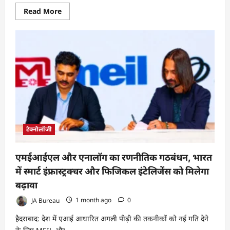
Read
Read More
more
about
eSIM
Technology
Explained:
क्या
अब
Physical
SIM
का
दौर
खत्म
होने
वाला
है?
टेक्नोलॉजी
एमईआईएल और एनालॉग का रणनीतिक गठबंधन, भारत
में स्मार्ट इंफ्रास्ट्रक्चर और फिजिकल इंटेलिजेंस को मिलेगा
बढ़ावा
JA Bureau
1 month ago
0
हैदराबाद: देश में एआई आधारित अगली पीढ़ी की तकनीकों को नई गति देने