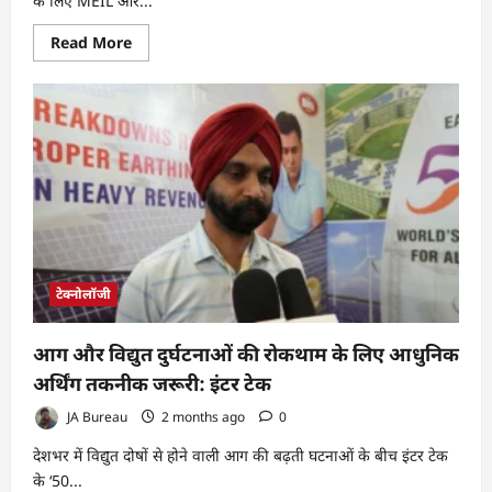
के लिए MEIL और...
Read
Read More
more
about
एमईआईएल
और
एनालॉग
का
रणनीतिक
गठबंधन,
भारत
में
स्मार्ट
इंफ्रास्ट्रक्चर
और
फिजिकल
इंटेलिजेंस
को
टेक्नोलॉजी
मिलेगा
बढ़ावा
आग और विद्युत दुर्घटनाओं की रोकथाम के लिए आधुनिक
अर्थिंग तकनीक जरूरी: इंटर टेक
JA Bureau
2 months ago
0
देशभर में विद्युत दोषों से होने वाली आग की बढ़ती घटनाओं के बीच इंटर टेक
के ‘50...