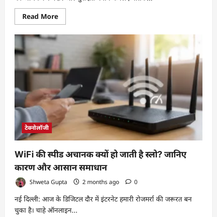
Read
Read More
more
about
AI
युग
में
नैतिकता,
जवाबदेही
और
मानव
नियंत्रण
को
लेकर
वैश्विक
सहमति
टेक्नोलॉजी
WiFi की स्पीड अचानक क्यों हो जाती है स्लो? जानिए
कारण और आसान समाधान
Shweta Gupta
2 months ago
0
नई दिल्ली: आज के डिजिटल दौर में इंटरनेट हमारी रोजमर्रा की जरूरत बन
चुका है। चाहे ऑनलाइन...