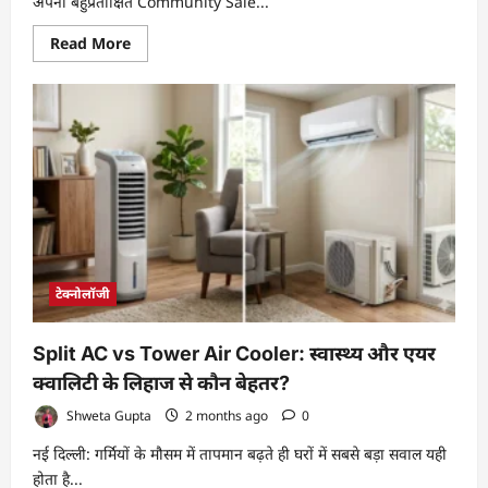
अपनी बहुप्रतीक्षित Community Sale...
Read
Read More
more
about
OnePlus
Community
Sale
शुरू:
स्मार्टफोन्स
और
एक्सेसरीज
पर
मिल
रहे
आकर्षक
ऑफर्स,
11
जून
टेक्नोलॉजी
तक
चलेगी
सेल
Split AC vs Tower Air Cooler: स्वास्थ्य और एयर
क्वालिटी के लिहाज से कौन बेहतर?
Shweta Gupta
2 months ago
0
नई दिल्ली: गर्मियों के मौसम में तापमान बढ़ते ही घरों में सबसे बड़ा सवाल यही
होता है...