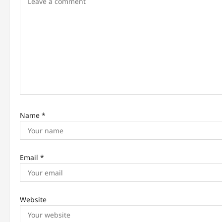
a
t
i
o
n
Name
*
Email
*
Website