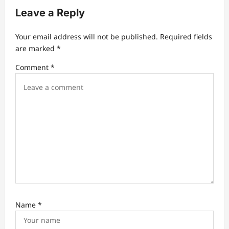
Leave a Reply
i
g
Your email address will not be published.
Required fields
a
are marked
*
t
Comment
*
i
o
n
Name
*