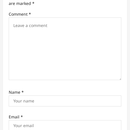
t
are marked
*
i
Comment
*
o
n
Name
*
Email
*