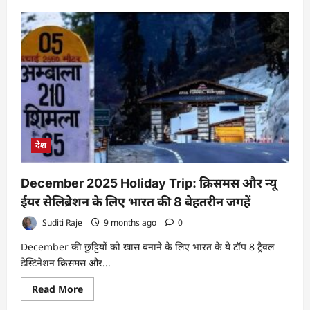
about
ठंड
में
तुलसी
का
पौधा
कैसे
बचाएं?
मिट्टी
में
एक
चीज
मिलाते
ही
सर्दियों
देश
में
भी
तेजी
से
December 2025 Holiday Trip: क्रिसमस और न्यू
बढ़ेगा
पौधा
ईयर सेलिब्रेशन के लिए भारत की 8 बेहतरीन जगहें
Suditi Raje
9 months ago
0
December की छुट्टियों को खास बनाने के लिए भारत के ये टॉप 8 ट्रैवल
डेस्टिनेशन क्रिसमस और...
Read
Read More
more
about