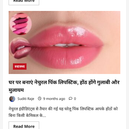
Read More
more
about
Dark
circles
Care:
आंखों
के
नीचे
के
काले
घेरे
होंगे
दूर,
बस
अपनाएं
ये
स्वास्थ्य
आसान
घरेलू
नुस्खे
घर पर बनाएं नेचुरल पिंक लिपस्टिक, होंठ होंगे गुलाबी और
मुलायम
Suditi Raje
9 months ago
0
नेचुरल इंग्रीडिएंट्स से तैयार की गई यह घरेलू पिंक लिपस्टिक आपके होंठों को
बिना किसी केमिकल के...
Read
Read More