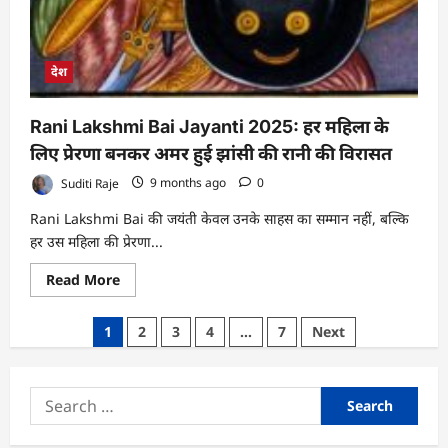
देश
Rani Lakshmi Bai Jayanti 2025: हर महिला के
लिए प्रेरणा बनकर अमर हुई झांसी की रानी की विरासत
Suditi Raje
9 months ago
0
Rani Lakshmi Bai की जयंती केवल उनके साहस का सम्मान नहीं, बल्कि
हर उस महिला की प्रेरणा...
Read
Read More
more
about
Rani
Posts
1
2
3
4
…
7
Next
Lakshmi
Bai
pagination
Jayanti
2025:
हर
Search
महिला
के
for:
लिए
प्रेरणा