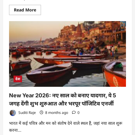
Read
Read More
more
about
सर्दियों
में
बालों
की
देखभाल:
स्टेप-
बाय-
स्टेप
विंटर
हेयर
केयर
गाइड
देश
New Year 2026: नए साल को बनाए यादगार, ये 5
जगह देंगी शुभ शुरुआत और भरपूर पॉजिटिव एनर्जी
Suditi Raje
8 months ago
0
भारत में कई पवित्र और मन को संतोष देने वाले स्थल हैं, जहां नया साल शुरू
करना...