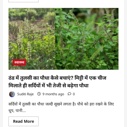
more
about
घर
पर
बनाएं
नेचुरल
पिंक
लिपस्टिक,
होंठ
होंगे
गुलाबी
और
मुलायम
स्वास्थ्य
ठंड में तुलसी का पौधा कैसे बचाएं? मिट्टी में एक चीज
मिलाते ही सर्दियों में भी तेजी से बढ़ेगा पौधा
Suditi Raje
9 months ago
0
सर्दियों में तुलसी का पौधा जल्दी सूखने लगता है। पौधे को हरा रखने के लिए
धूप, पानी...
Read
Read More
more