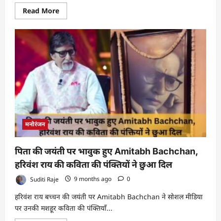
Read
Read More
more
about
New
Year
2026:
नए
साल
को
बनाए
यादगार,
ये
5
जगह
देंगी
शुभ
शुरुआत
मनोरंजन
और
भरपूर
पॉजिटिव
एनर्जी
पिता की जयंती पर भावुक हुए Amitabh Bachchan,
हरिवंश राय की कविता की पंक्तियों ने छुआ दिल
Suditi Raje
9 months ago
0
हरिवंश राय बच्चन की जयंती पर Amitabh Bachchan ने सोशल मीडिया
पर उनकी मशहूर कविता की पंक्तियाँ...