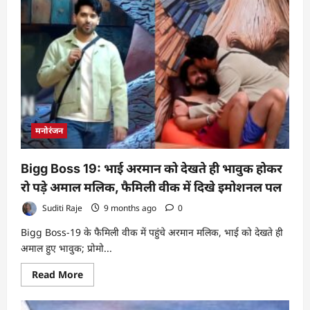
में
सीरम
के
बाद
क्या
लगाएं?:
रूखी
त्वचा
को
मुलायम,
हाइड्रेटेड
और
ग्लोइंग
मनोरंजन
बनाने
के
आसान
तरीके
Bigg Boss 19: भाई अरमान को देखते ही भावुक होकर
रो पड़े अमाल मलिक, फैमिली वीक में दिखे इमोशनल पल
Suditi Raje
9 months ago
0
Bigg Boss-19 के फैमिली वीक में पहुंचे अरमान मलिक, भाई को देखते ही
अमाल हुए भावुक; प्रोमो...
Read
Read More
more
about
Bigg