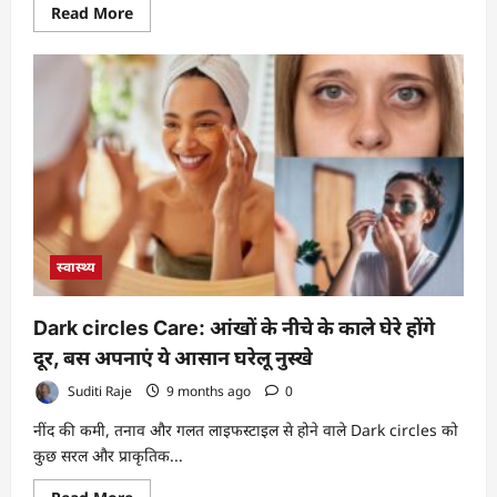
Read
Read More
more
about
पिता
की
जयंती
पर
भावुक
हुए
Amitabh
Bachchan,
हरिवंश
राय
की
कविता
की
पंक्तियों
स्वास्थ्य
ने
छुआ
दिल
Dark circles Care: आंखों के नीचे के काले घेरे होंगे
दूर, बस अपनाएं ये आसान घरेलू नुस्खे
Suditi Raje
9 months ago
0
नींद की कमी, तनाव और गलत लाइफस्टाइल से होने वाले Dark circles को
कुछ सरल और प्राकृतिक...
Read