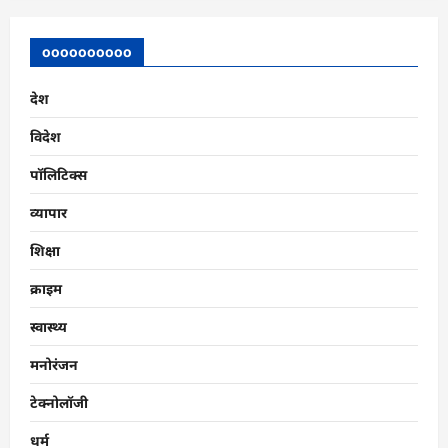
बनकर
अमर
हुई
oooooooooo
झांसी
की
रानी
की
देश
विरासत
विदेश
पॉलिटिक्स
व्यापार
शिक्षा
क्राइम
स्वास्थ्य
मनोरंजन
टेक्नोलॉजी
धर्म