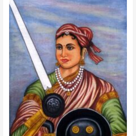
Boss
19:
भाई
अरमान
को
देखते
ही
भावुक
होकर
रो
पड़े
अमाल
मलिक,
फैमिली
वीक
में
दिखे
इमोशनल
पल