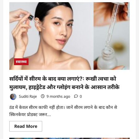
December
2025
Holiday
Trip:
क्रिसमस
और
न्यू
ईयर
सेलिब्रेशन
के
लिए
भारत
की
8
स्वास्थ्य
बेहतरीन
जगहें
सर्दियों में सीरम के बाद क्या लगाएं?: रूखी त्वचा को
मुलायम, हाइड्रेटेड और ग्लोइंग बनाने के आसान तरीके
Suditi Raje
9 months ago
0
ठंड में केवल सीरम काफी नहीं होता। जानें सीरम लगाने के बाद कौन से
स्किनकेयर प्रोडक्ट जरूर...
Read
Read More
more
about
सर्दियों