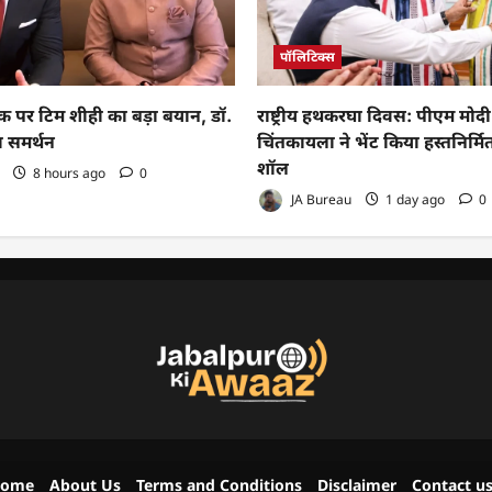
पॉलिटिक्स
 पर टिम शीही का बड़ा बयान, डॉ.
राष्ट्रीय हथकरघा दिवस: पीएम मो
ा समर्थन
चिंतकायला ने भेंट किया हस्तनिर्मि
शॉल
8 hours ago
0
JA Bureau
1 day ago
0
ome
About Us
Terms and Conditions
Disclaimer
Contact u