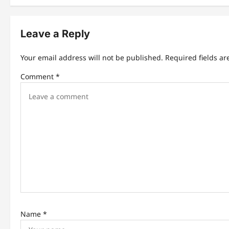
n
Leave a Reply
a
v
Your email address will not be published.
Required fields a
i
Comment
*
g
a
t
i
o
n
Name
*