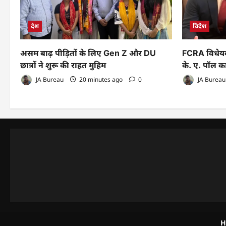
देश
विदेश
असम बाढ़ पीड़ितों के लिए Gen Z और DU
FCRA विधेयक
छात्रों ने शुरू की राहत मुहिम
के. ए. पॉल क
JA Bureau
20 minutes ago
0
JA Bureau
H