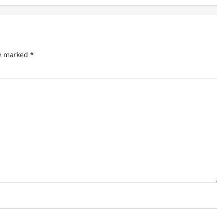
re marked
*