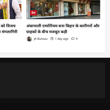
देश
दी को विजय
अंबापाली एम्पोरियम बना बिहार के कारीगरों और
त मंगलागिरी
ग्राहकों के बीच मजबूत कड़ी
JA Bureau
1 day ago
0
s