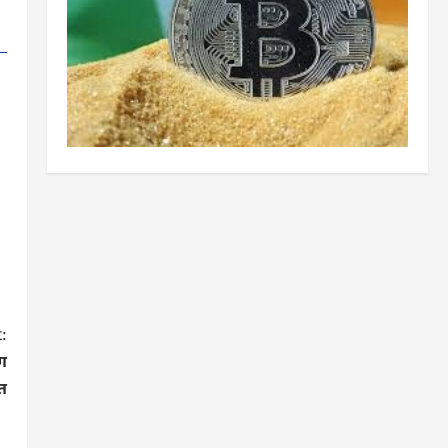
:
ग
ित