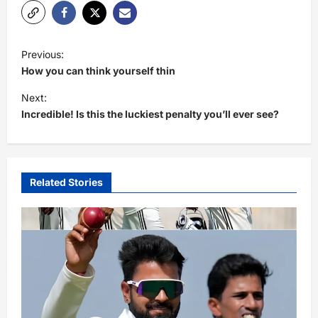
P
Previous:
o
How you can think yourself thin
s
Next:
t
Incredible! Is this the luckiest penalty you’ll ever see?
n
a
v
Related Stories
i
g
a
t
i
o