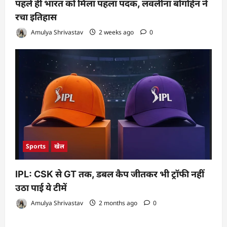
पहले ही भारत को मिला पहला पदक, लवलीना बोर्गोहेन ने
रचा इतिहास
Amulya Shrivastav
2 weeks ago
0
Sports
खेल
IPL: CSK से GT तक, डबल कैप जीतकर भी ट्रॉफी नहीं
उठा पाई ये टीमें
Amulya Shrivastav
2 months ago
0