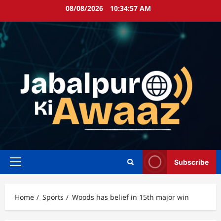
Skip
08/08/2026
10:34:58 AM
to
content
Subscribe
Primary
Menu
Home
Sports
Woods has belief in 15th major win