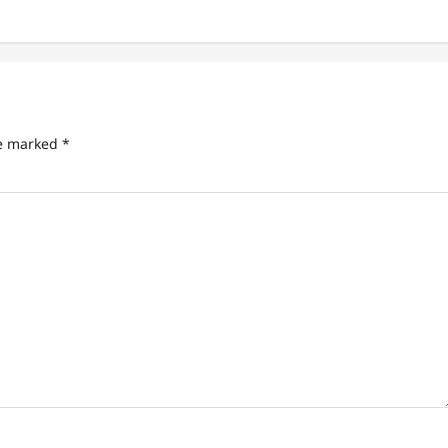
re marked
*