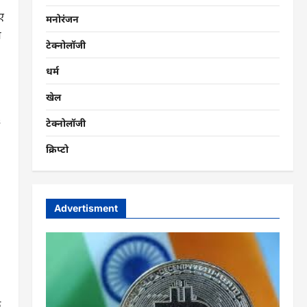
ए
मनोरंजन
म
टेक्नोलॉजी
धर्म
खेल
टेक्नोलॉजी
क्रिप्टो
Advertisment
क