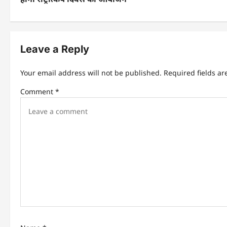
t
n
Leave a Reply
a
v
Your email address will not be published.
Required fields a
i
Comment
*
g
a
t
i
o
n