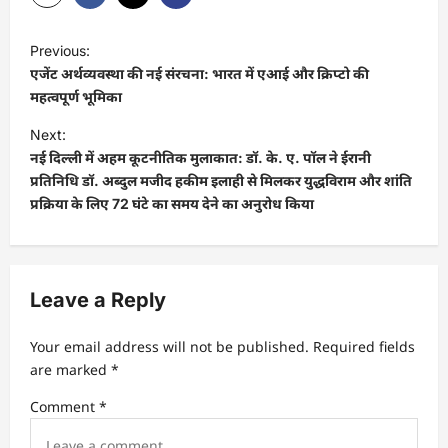
P
Previous:
o
एजेंट अर्थव्यवस्था की नई संरचना: भारत में एआई और क्रिप्टो की
s
महत्वपूर्ण भूमिका
t
Next:
नई दिल्ली में अहम कूटनीतिक मुलाकात: डॉ. के. ए. पॉल ने ईरानी
n
प्रतिनिधि डॉ. अब्दुल मजीद हकीम इलाही से मिलकर युद्धविराम और शांति
a
प्रक्रिया के लिए 72 घंटे का समय देने का अनुरोध किया
v
i
g
Leave a Reply
a
t
Your email address will not be published.
Required fields
are marked
*
i
Comment
*
o
n