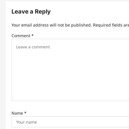
n
Leave a Reply
a
v
Your email address will not be published.
Required fields a
i
Comment
*
g
a
t
i
o
n
Name
*