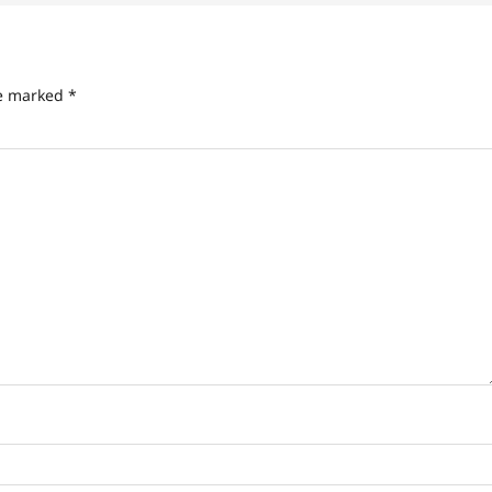
re marked
*