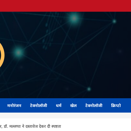
मनोरंजन
टेक्नोलॉजी
धर्म
खेल
टेक्नोलॉजी
क्रिप्टो
मल्लप्पा ने दस्तावेज देकर दी स्पष्टता