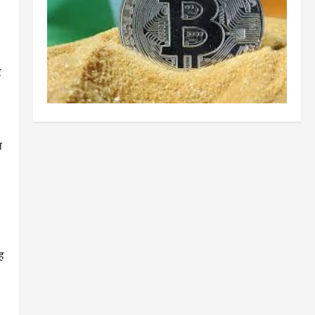
र
ल
ह