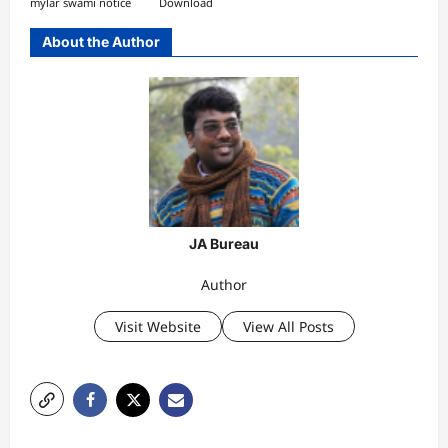
mylar swami notice
Download
About the Author
JA Bureau
Author
Visit Website
View All Posts
P