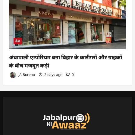
देश
अंबापाली एम्पोरियम बना बिहार के कारीगरों और ग्राहकों
के बीच मजबूत कड़ी
JA Bureau
2 days ago
0