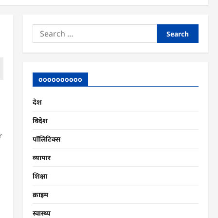
Search
for:
oooooooooo
देश
विदेश
r
पॉलिटिक्स
व्यापार
शिक्षा
क्राइम
स्वास्थ्य