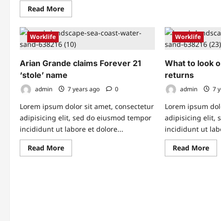
bo
Read
Read More
is
more
act
about
you
फोकस,
बेहतर
Worklife
Worklife
नींद
के
लिए
Arian Grande claims Forever 21
What to look o
डिजिटल
डिटॉक्स
‘stole’ name
returns
के
टॉप
admin
7 years ago
0
admin
7 y
10
तरीके
Lorem ipsum dolor sit amet, consectetur
Lorem ipsum dolo
adipisicing elit, sed do eiusmod tempor
adipisicing elit
incididunt ut labore et dolore...
incididunt ut lab
Read
Re
Read More
Read More
more
mo
about
abo
Arian
Wh
Grande
to
claims
loo
Forever
out
21
for
‘stole’
as
name
Mo
Rac