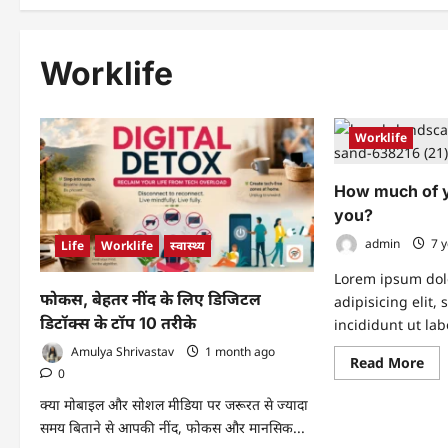
Worklife
Worklife
How much of y
you?
admin
7 y
Life
Worklife
स्वास्थ्य
Lorem ipsum dolo
फोकस, बेहतर नींद के लिए डिजिटल
adipisicing elit
डिटॉक्स के टॉप 10 तरीके
incididunt ut lab
Amulya Shrivastav
1 month ago
Re
Read More
0
mo
abo
Ho
क्या मोबाइल और सोशल मीडिया पर जरूरत से ज्यादा
mu
समय बिताने से आपकी नींद, फोकस और मानसिक...
of
you