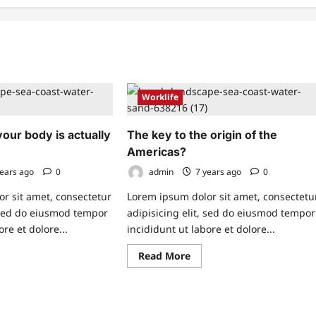
Worklife
our body is actually
The key to the origin of the
Americas?
ears ago
0
admin
7 years ago
0
r sit amet, consectetur
Lorem ipsum dolor sit amet, consectetu
, sed do eiusmod tempor
adipisicing elit, sed do eiusmod tempor
ore et dolore...
incididunt ut labore et dolore...
ad
Read
Read More
re
more
ut
about
w
The
ch
key
to
r
the