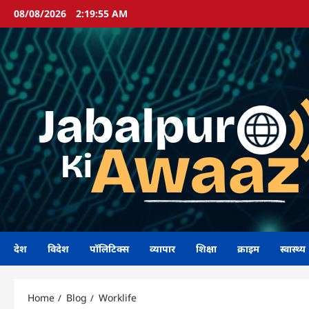
Skip
08/08/2026
2:19:55 AM
to
content
देश
विदेश
पॉलिटिक्स
व्यापार
शिक्षा
क्राइम
स्वास्थ्य
Home
Blog
Worklife