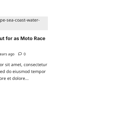
dy
origin
of
ually
the
?
Americas?
ut for as Moto Race
ears ago
0
r sit amet, consectetur
, sed do eiusmod tempor
ore et dolore...
ad
re
ut
at
k
to
e