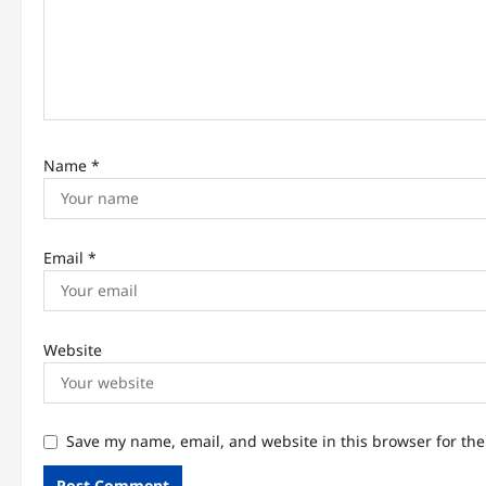
t
i
o
n
Name
*
Email
*
Website
Save my name, email, and website in this browser for th