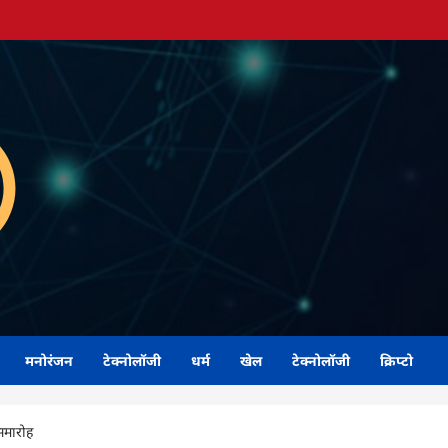
मनोरंजन
टेक्नोलॉजी
धर्म
खेल
टेक्नोलॉजी
क्रिप्टो
 समारोह