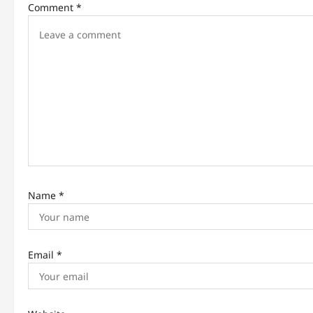
Comment
*
i
g
a
t
i
o
n
Name
*
Email
*