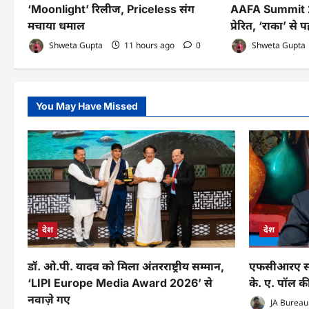
‘Moonlight’ रिलीज, Priceless संग
AAFA Summit 20
मचाया धमाल
प्रेरित, ‘राका’ स
Shweta Gupta
11 hours ago
0
Shweta Gupta
You May Have Missed
देश
देश
डॉ. ओ.पी. यादव को मिला अंतरराष्ट्रीय सम्मान,
एफसीआरए संश
‘LIPI Europe Media Award 2026’ से
के. ए. पॉल की
नवाज़े गए
JA Bureau