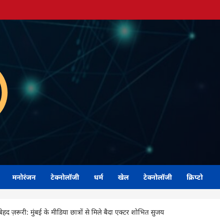
मनोरंजन
टेक्नोलॉजी
धर्म
खेल
टेक्नोलॉजी
क्रिप्टो
हद ज़रूरी: मुंबई के मीडिया छात्रों से मिले बैदा एक्टर शोभित सुजय