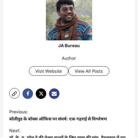
JA Bureau
Author
Visit Website
View All Posts
P
Previous:
o
बॉलीवुड के बॉक्स ऑफिस पर संघर्ष: एक गहराई से विश्लेषण
s
Next:
t
डॉ. के. ए. पॉल ने की तेलुगू राज्यों के लिए न्याय की मांग, हैदराबाद में नए