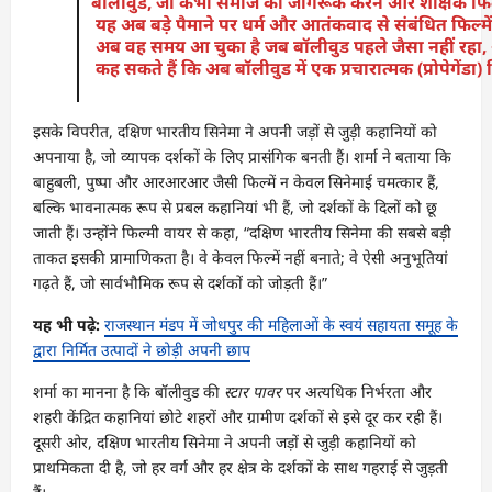
बॉलीवुड, जो
कभी
समाज
को
जागरूक
करने
और
शैक्षिक
फिल
यह
अब
बड़े
पैमाने
पर
धर्म
और
आतंकवाद
से
संबंधित
फिल्में
अब
वह
समय
आ
चुका
है
जब
बॉलीवुड
पहले
जैसा
नहीं
रहा
कह
सकते
हैं
कि
अब
बॉलीवुड
में
एक
प्रचारात्मक (प्रोपेगेंडा)
इसके विपरीत, दक्षिण भारतीय सिनेमा ने अपनी जड़ों से जुड़ी कहानियों को
अपनाया है, जो व्यापक दर्शकों के लिए प्रासंगिक बनती हैं। शर्मा ने बताया कि
बाहुबली, पुष्पा और आरआरआर जैसी फिल्में न केवल सिनेमाई चमत्कार हैं,
बल्कि भावनात्मक रूप से प्रबल कहानियां भी हैं, जो दर्शकों के दिलों को छू
जाती हैं। उन्होंने फिल्मी वायर से कहा, “दक्षिण भारतीय सिनेमा की सबसे बड़ी
ताकत इसकी प्रामाणिकता है। वे केवल फिल्में नहीं बनाते; वे ऐसी अनुभूतियां
गढ़ते हैं, जो सार्वभौमिक रूप से दर्शकों को जोड़ती हैं।”
यह भी पढ़े:
राजस्थान मंडप में जोधपुर की महिलाओं के स्वयं सहायता समूह के
द्वारा निर्मित उत्पादों ने छोड़ी अपनी छाप
शर्मा का मानना है कि बॉलीवुड की
स्टार पावर
पर अत्यधिक निर्भरता और
शहरी केंद्रित कहानियां छोटे शहरों और ग्रामीण दर्शकों से इसे दूर कर रही हैं।
दूसरी ओर, दक्षिण भारतीय सिनेमा ने अपनी जड़ों से जुड़ी कहानियों को
प्राथमिकता दी है, जो हर वर्ग और हर क्षेत्र के दर्शकों के साथ गहराई से जुड़ती