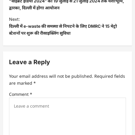
s
“वाइब्रेंट इंडिया 2024” का 19 जुलाई से 21 जुलाई 2024 तक यशोभूमि,
द्वारका, दिल्ली में होगा आयोजन
t
Next:
n
दिल्ली में e-waste की समस्या से निपटने के लिए DMRC ने 15 मेट्रो
a
स्टेशनों पर शुरू की रीसाइक्लिंग सुविधा
v
i
g
Leave a Reply
a
t
Your email address will not be published.
Required fields
are marked
*
i
Comment
*
o
n