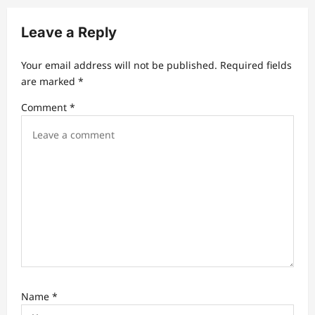
i
Leave a Reply
g
a
Your email address will not be published.
Required fields
t
are marked
*
i
Comment
*
o
n
Name
*