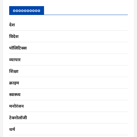
EPS
-95
पेंशनर
oooooooooo
जंतर-
मंतर
पर
देश
करेंगे
प्रदर्शन
,
विदेश
आर-
पार
की
पॉलिटिक्स
संघर्ष
का
व्यापार
ऐलान।
शिक्षा
क्राइम
स्वास्थ्य
मनोरंजन
टेक्नोलॉजी
धर्म