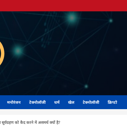
मनोरंजन
टेक्नोलॉजी
धर्म
खेल
टेक्नोलॉजी
क्रिप्टो
यग्रहण को कैद करने में असमर्थ क्यों है?