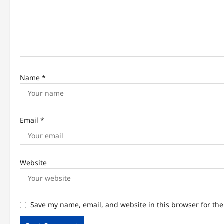
t
i
o
n
Name
*
Email
*
Website
Save my name, email, and website in this browser for th