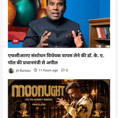
देश
एफसीआरए संशोधन विधेयक वापस लेने की डॉ. के. ए.
पॉल की प्रधानमंत्री से अपील
JA Bureau
11 hours ago
0