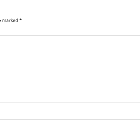
re marked
*