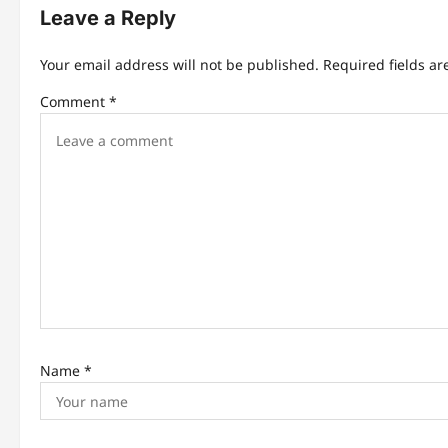
n
Leave a Reply
a
Your email address will not be published.
Required fields a
v
Comment
*
i
g
a
t
i
o
n
Name
*