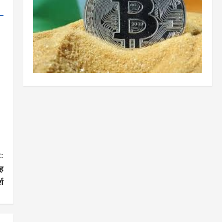
:
ंह
्श