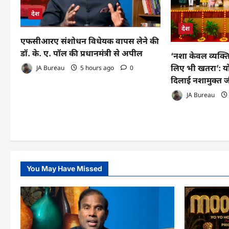
देश
देश
एफसीआरए संशोधन विधेयक वापस लेने की
डॉ. के. ए. पॉल की प्रधानमंत्री से अपील
‘नशा केवल व्यक्ति न
लिए भी खतरा’: यो
JA Bureau
5 hours ago
0
दिलाई नशामुक्त
JA Bureau
You May Have Missed