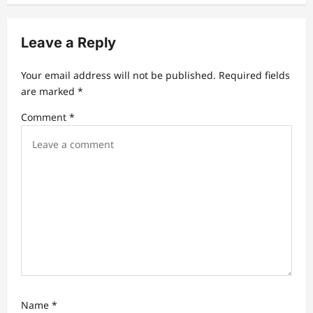
a
v
Leave a Reply
i
g
Your email address will not be published.
Required fields
a
are marked
*
t
Comment
*
i
o
n
Name
*