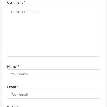
i
Comment
*
o
n
Name
*
Email
*