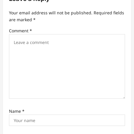
i
Your email address will not be published.
Required fields
g
are marked
*
a
Comment
*
t
i
o
n
Name
*