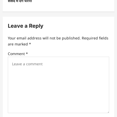
संसद में देंगे धरना
a
v
i
Leave a Reply
g
a
Your email address will not be published.
Required fields
t
are marked
*
i
Comment
*
o
n