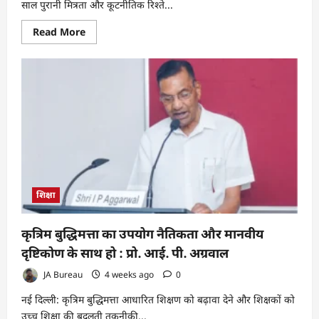
साल पुरानी मित्रता और कूटनीतिक रिश्ते...
Read
Read More
more
about
मोंटेनेग्रो
के
ऑनरेरी
कॉन्सुलर
कॉर्प्स
का
नेतृत्व
करेंगी
डॉ.
जेनिस
दरबारी,
‘डोयेन’
नियुक्त
शिक्षा
कृत्रिम बुद्धिमत्ता का उपयोग नैतिकता और मानवीय
दृष्टिकोण के साथ हो : प्रो. आई. पी. अग्रवाल
JA Bureau
4 weeks ago
0
नई दिल्ली: कृत्रिम बुद्धिमत्ता आधारित शिक्षण को बढ़ावा देने और शिक्षकों को
उच्च शिक्षा की बदलती तकनीकी...