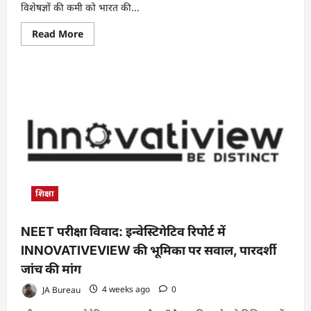
विशेषज्ञों की कमी को भारत की...
Read
Read More
more
about
स्वास्थ्य
सेवाओं
को
मजबूत
बनाने
की
दिशा
में
PHFI-
IPHS
तैयार
कर
रहा
है
शिक्षा
अगली
पीढ़ी
के
जनस्वास्थ्य
NEET परीक्षा विवाद: इन्वेस्टिगेटिव रिपोर्ट में
विशेषज्ञ
INNOVATIVEVIEW की भूमिका पर सवाल, पारदर्शी
जांच की मांग
JA Bureau
4 weeks ago
0