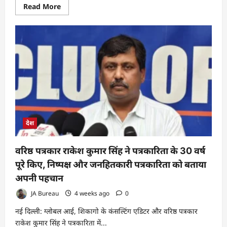
Read
Read More
more
about
टोकनयुक्त
शेयरों
की
वैश्विक
तेजी
और
भारत
के
लिए
नीतिगत
अवसर
देश
वरिष्ठ पत्रकार राकेश कुमार सिंह ने पत्रकारिता के 30 वर्ष
पूरे किए, निष्पक्ष और जनहितकारी पत्रकारिता को बताया
अपनी पहचान
JA Bureau
4 weeks ago
0
नई दिल्ली: ग्लोबल आई, शिकागो के कंसल्टिंग एडिटर और वरिष्ठ पत्रकार
राकेश कुमार सिंह ने पत्रकारिता में...