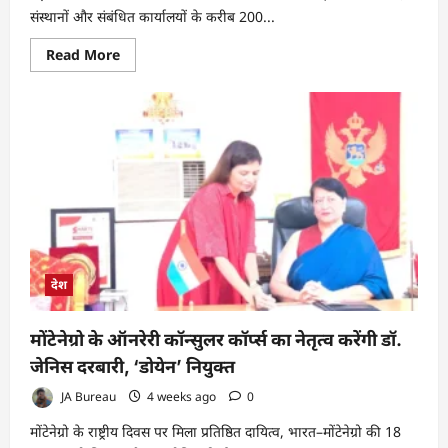
संस्थानों और संबंधित कार्यालयों के करीब 200...
Read
Read More
more
about
तकनीकी
शिक्षा
कर्मचारियों
की
मांगों
को
लेकर
GOFTE
ने
दिल्ली
में
किया
शांतिपूर्ण
मार्च
देश
आयोजित
मोंटेनेग्रो के ऑनरेरी कॉन्सुलर कॉर्प्स का नेतृत्व करेंगी डॉ.
जेनिस दरबारी, ‘डोयेन’ नियुक्त
JA Bureau
4 weeks ago
0
मोंटेनेग्रो के राष्ट्रीय दिवस पर मिला प्रतिष्ठित दायित्व, भारत–मोंटेनेग्रो की 18