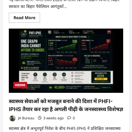
सरकार का बिहार पैवेलियन आगंतुकों...
Read
Read More
more
about
बिहार
पैवेलियन
ने
भारत
टेक्स
2026
में
फिर
बटोरी
सुर्खियां,
तीसरे
दिन
भी
निवेशकों
स्वास्थ्य
और
आगंतुकों
का
रहा
स्वास्थ्य सेवाओं को मजबूत बनाने की दिशा में PHFI-
उत्साह
IPHS तैयार कर रहा है अगली पीढ़ी के जनस्वास्थ्य विशेषज्ञ
JA Bureau
3 weeks ago
0
स्वास्थ्य क्षेत्र में अभूतपूर्व निवेश के बीच PHFI-IPHS ने प्रशिक्षित जनस्वास्थ्य