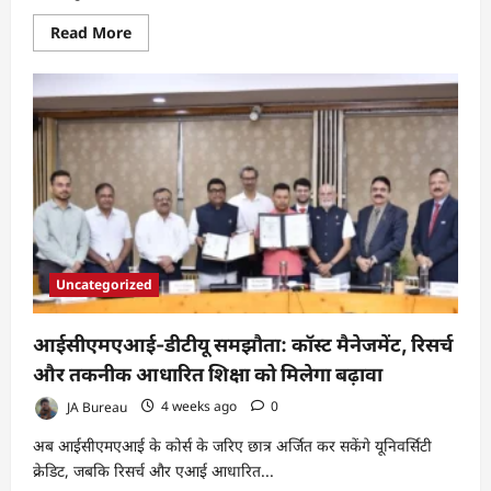
Read
Read More
more
about
वरिष्ठ
पत्रकार
राकेश
कुमार
सिंह
ने
पत्रकारिता
के
30
वर्ष
पूरे
किए,
निष्पक्ष
और
Uncategorized
जनहितकारी
पत्रकारिता
को
बताया
आईसीएमएआई-डीटीयू समझौता: कॉस्ट मैनेजमेंट, रिसर्च
अपनी
पहचान
और तकनीक आधारित शिक्षा को मिलेगा बढ़ावा
JA Bureau
4 weeks ago
0
अब आईसीएमएआई के कोर्स के जरिए छात्र अर्जित कर सकेंगे यूनिवर्सिटी
क्रेडिट, जबकि रिसर्च और एआई आधारित...