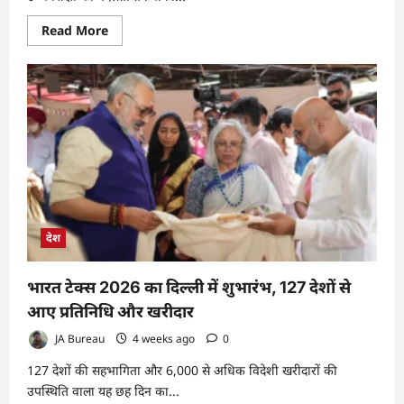
Read
Read More
more
about
कृत्रिम
बुद्धिमत्ता
का
उपयोग
नैतिकता
और
मानवीय
दृष्टिकोण
के
साथ
हो
:
प्रो.
आई.
देश
पी.
अग्रवाल
भारत टेक्स 2026 का दिल्ली में शुभारंभ, 127 देशों से
आए प्रतिनिधि और खरीदार
JA Bureau
4 weeks ago
0
127 देशों की सहभागिता और 6,000 से अधिक विदेशी खरीदारों की
उपस्थिति वाला यह छह दिन का...