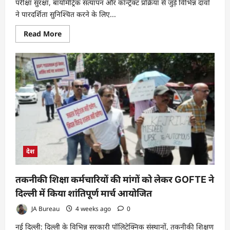
परीक्षा सुरक्षा, बायोमेट्रिक सत्यापन और कॉन्ट्रैक्ट प्रक्रिया से जुड़े विभिन्न दावों
ने पारदर्शिता सुनिश्चित करने के लिए...
Read
Read More
more
about
NEET
परीक्षा
विवाद:
इन्वेस्टिगेटिव
रिपोर्ट
में
INNOVATIVEVIEW
की
भूमिका
पर
सवाल,
पारदर्शी
जांच
की
देश
मांग
तकनीकी शिक्षा कर्मचारियों की मांगों को लेकर GOFTE ने
दिल्ली में किया शांतिपूर्ण मार्च आयोजित
JA Bureau
4 weeks ago
0
नई दिल्ली: दिल्ली के विभिन्न सरकारी पॉलिटेक्निक संस्थानों, तकनीकी शिक्षण