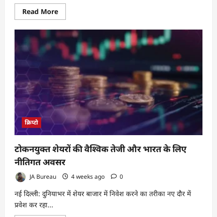
Read
Read More
more
about
भारत
टेक्स
2026
का
दिल्ली
में
शुभारंभ,
127
देशों
से
आए
प्रतिनिधि
और
खरीदार
क्रिप्टो
टोकनयुक्त शेयरों की वैश्विक तेजी और भारत के लिए
नीतिगत अवसर
JA Bureau
4 weeks ago
0
नई दिल्ली: दुनियाभर में शेयर बाजार में निवेश करने का तरीका नए दौर में
प्रवेश कर रहा...