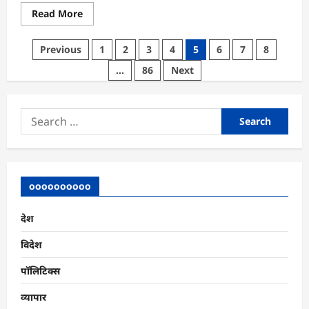
Read
Read More
more
about
आईसीएमएआई-
Posts
Previous
1
2
3
4
5
6
7
8
डीटीयू
समझौता:
pagination
…
86
Next
कॉस्ट
मैनेजमेंट,
रिसर्च
और
तकनीक
Search
आधारित
शिक्षा
for:
को
मिलेगा
बढ़ावा
oooooooooo
देश
विदेश
पॉलिटिक्स
व्यापार