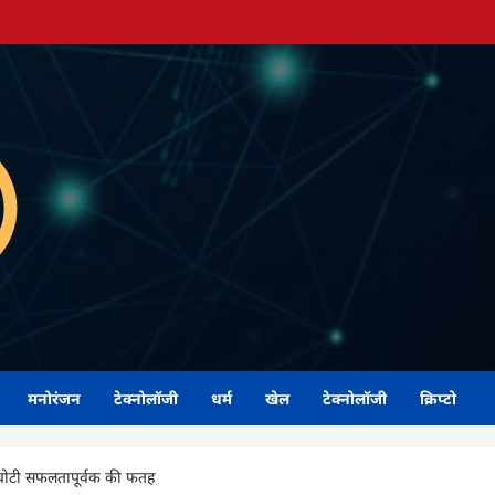
मनोरंजन
टेक्नोलॉजी
धर्म
खेल
टेक्नोलॉजी
क्रिप्टो
 चोटी सफलतापूर्वक की फतह