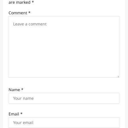
t
are marked
*
i
Comment
*
o
n
Name
*
Email
*