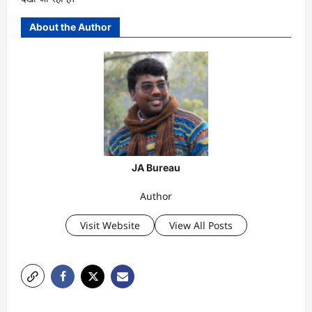
About the Author
JA Bureau
Author
Visit Website
View All Posts
P