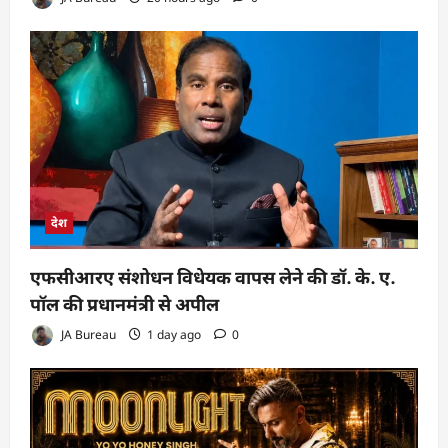
देश
एफसीआरए संशोधन विधेयक वापस लेने की डॉ. के. ए.
पॉल की प्रधानमंत्री से अपील
JA Bureau
1 day ago
0