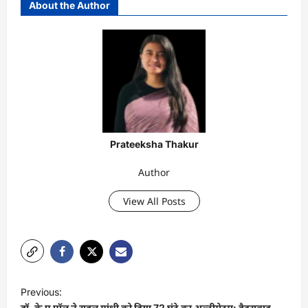
About the Author
Prateeksha Thakur
Author
View All Posts
P
Previous:
o
डॉ. के ए पॉल ने राहुल गांधी को दिया 72 घंटे का अल्टीमेटम: हैदराबाद