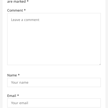
are marked
*
t
Comment
*
i
o
n
Name
*
Email
*