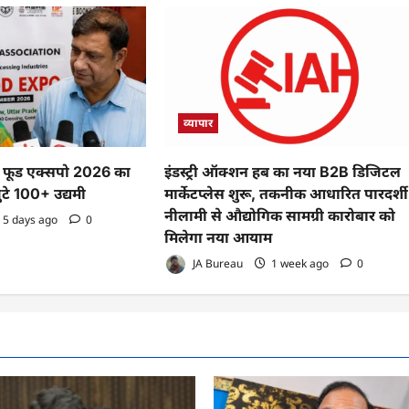
व्यापार
फूड एक्सपो 2026 का
इंडस्ट्री ऑक्शन हब का नया B2B डिजिटल
ुटे 100+ उद्यमी
मार्केटप्लेस शुरू, तकनीक आधारित पारदर्शी
नीलामी से औद्योगिक सामग्री कारोबार को
5 days ago
0
मिलेगा नया आयाम
JA Bureau
1 week ago
0