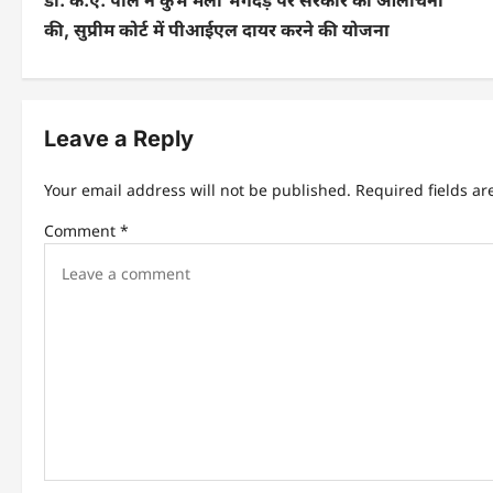
डॉ. के.ए. पॉल ने कुंभ मेला भगदड़ पर सरकार की आलोचना
o
की, सुप्रीम कोर्ट में पीआईएल दायर करने की योजना
s
t
n
Leave a Reply
a
Your email address will not be published.
Required fields a
v
Comment
*
i
g
a
t
i
o
n