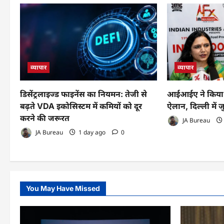
व्यापार
व्यापार
डिसेंट्रलाइज्ड फाइनेंस का नियमन: तेजी से
आईआईए ने किया 
बढ़ते VDA इकोसिस्टम में कमियों को दूर
ऐलान, दिल्ली में ज
करने की जरूरत
JA Bureau
JA Bureau
1 day ago
0
You May Have Missed