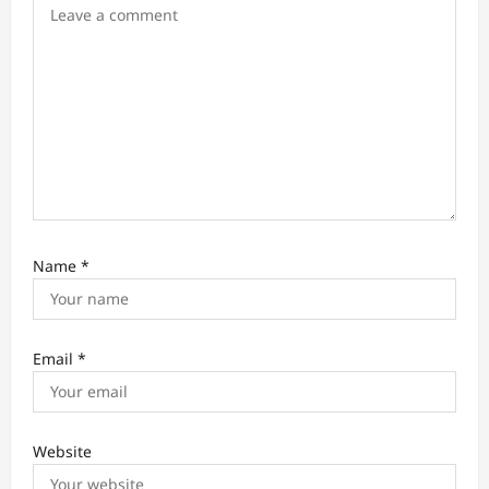
o
n
Name
*
Email
*
Website