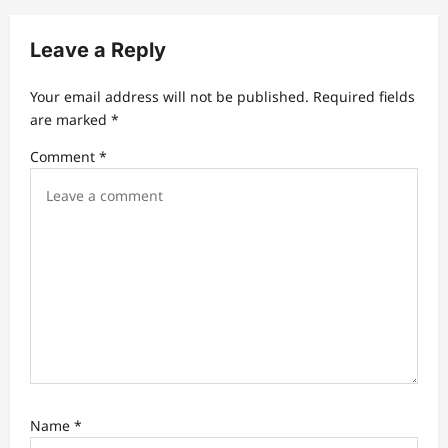
i
Leave a Reply
g
a
Your email address will not be published.
Required fields
t
are marked
*
i
Comment
*
o
n
Name
*