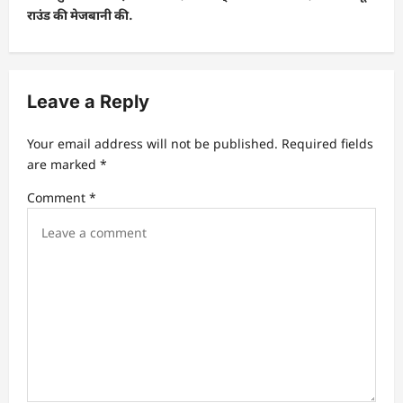
राउंड की मेजबानी की.
a
v
i
Leave a Reply
g
a
Your email address will not be published.
Required fields
t
are marked
*
i
Comment
*
o
n