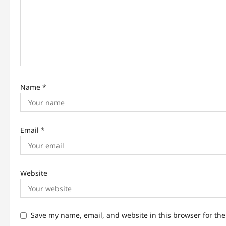
t
i
o
n
Name
*
Email
*
Website
Save my name, email, and website in this browser for th