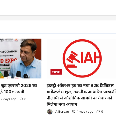
व्यापार
फूड एक्सपो 2026 का
इंडस्ट्री ऑक्शन हब का नया B2B डिजिटल
ुटे 100+ उद्यमी
मार्केटप्लेस शुरू, तकनीक आधारित पारदर्शी
नीलामी से औद्योगिक सामग्री कारोबार को
7 days ago
0
मिलेगा नया आयाम
JA Bureau
1 week ago
0