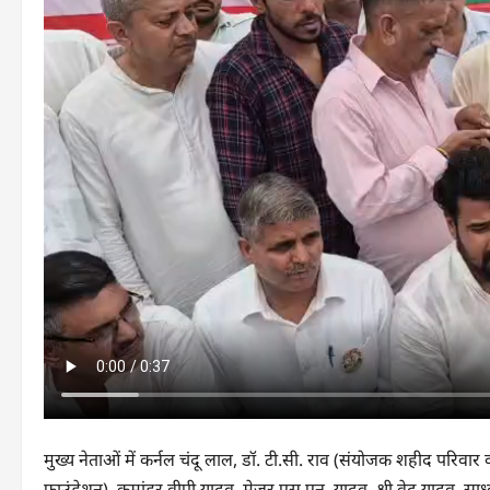
मुख्‍य नेताओं में कर्नल चंदू लाल, डॉ. टी.सी. राव (संयोजक शहीद परिवार
फाउंडेशन), कमांडर वीपी यादव, मेजर एस.एन. यादव, श्री वेद यादव, साध्‍वी पुष