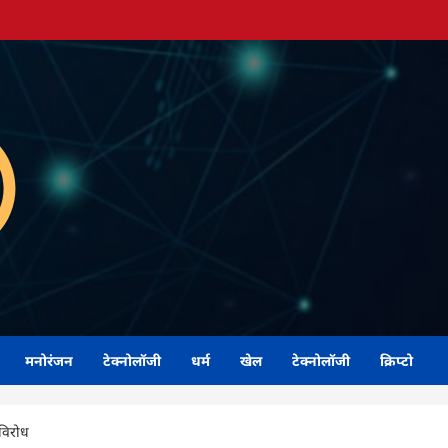
मनोरंजन
टेक्नोलॉजी
धर्म
खेल
टेक्नोलॉजी
क्रिप्टो
 विरोध