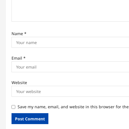
i
o
n
Name
*
Email
*
Website
Save my name, email, and website in this browser for th