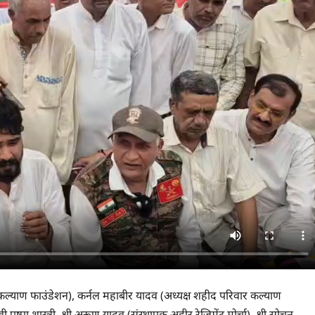
 कल्‍याण फाउंडेशन), कर्नल महाबीर यादव (अध्‍यक्ष शहीद परिवार कल्‍याण
्‍पा शास्‍त्री, श्री अरूण यादव (संस्‍थापक अ‍हीर रेजिमेंट मोर्चा), श्री सोचन